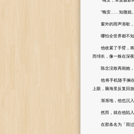
“晚安，笨蛋摄影师
“晚安……知微姐。
窗外的雨声渐歇，卧
哪怕全世界都不知道
他收紧了手臂，将脸
而绵长，像一株在深
陈念没敢再闹她，他
他将手机随手搁在枕
上眼，脑海里反复回
渐渐地，他也沉入
然而，就在他陷入深
在那条名为「雨过天