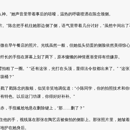
神。”她声音里带着事后的喑哑，温热的呼吸喷洒在陈念颈侧。
。”陈念把手机往她那边侧了侧，语气里带着几分讨好，“虽然中间出了
在早午餐店的照片。光线虽然一般，但她低头切蛋的侧脸依然美得惊心
，纤长的手指在屏幕上划了两下，原本慵懒的神情逐渐变得有些嫌弃。
粗了一圈。” “还有这张，光打在头顶，显得法令纹都出来了。” “这
圾桶？”
了戳陈念的脸颊，似笑非笑地调侃道：“小陈同学，你的拍照技术和你
有特色。以后这门功课，你得好好补补。”
，手指尴尬地悬在删除键上，“那……删了？”
住他的手，视线落在那张在陶艺店被偷拍的侧影上。那张照片里，她皱着
拙地护在她身后。