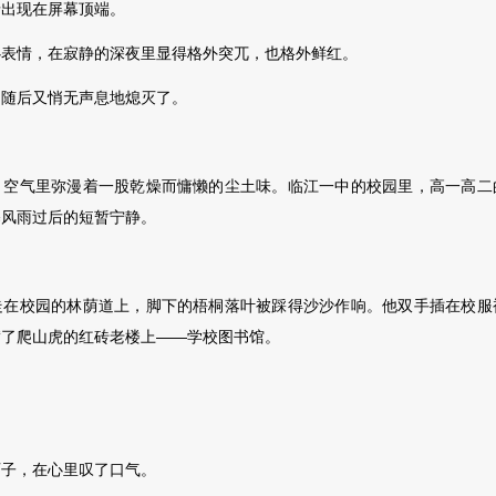
出现在屏幕顶端。
情，在寂静的深夜里显得格外突兀，也格外鲜红。
后又悄无声息地熄灭了。
气里弥漫着一股乾燥而慵懒的尘土味。临江一中的校园里，高一高二
暴风雨过后的短暂宁静。
校园的林荫道上，脚下的梧桐落叶被踩得沙沙作响。他双手插在校服
满了爬山虎的红砖老楼上——学校图书馆。
。
子，在心里叹了口气。