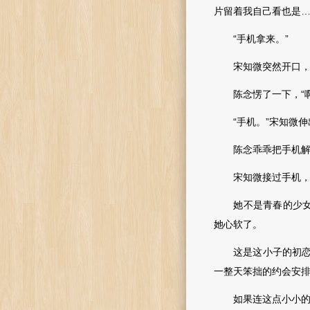
片留着我自己看也是…
“手机拿来。”
宋知微突然开口，
陈念愣了一下，“啊
“手机。”宋知微伸
陈念乖乖把手机解
宋知微接过手机，心
她不是青春的少女了
她心软了。
这是这小子的初恋啊
一整天笨拙的约会安
如果连这点小小的虚