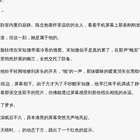
。”
”
室内重归寂静。陈念抱着怀里温软的女人，看着手机屏幕上那条刚刚发
，但这一刻，她是属于他的。
轻埋在宋知微带着冷香的颈窝。宋知微似乎是真的累了，在那声“晚安”
夜里悄然舒展的幽兰，全然交托了防备。
轻手轻脚地够到床头的开关，“啪”的一声，那抹暧昧的暖黄消失在黑暗
边，屏幕朝下。由于方才为了不吵醒宋知微，他早已将手机调成了静
放着那张交迭双手的照片，仿佛能透过屏幕感受到那份指尖相抵的余温。
了梦乡。
眠后不久，原本漆黑的屏幕突然无声地亮起。
晴时。」的动态下方，跳出了一个红色的提示。