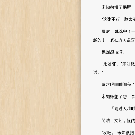
宋知微抿了抿唇，熟
“这张不行，脸太清楚
最后，她选中了一张
起的手，搁在方向盘
氛围感拉满。
“用这张。”宋知微
话。”
陈念眼睛瞬间亮了，
宋知微想了想，拿过
——「雨过天晴时
简洁，文艺，懂的人
“发吧。”宋知微把