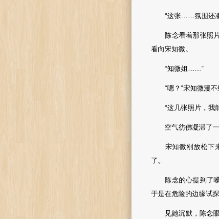
“这张……氛围还凑
陈念看着那张照片，
看向宋知微。
“知微姐……”
“嗯？”宋知微漫不
“这几张照片，我能
空气彷佛凝滞了一
宋知微刚放松下来的
了。
陈念的心提到了嗓子
于是在危险的边缘试
见她沉默，陈念眼底