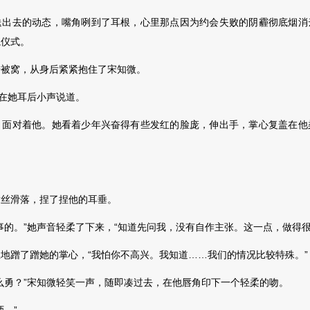
去的动态，嘴角咧到了耳根，心里那点因为约会失败的阴霾彻底烟消
冕仪式。
窝，从身后紧紧抱住了宋知微。
在她耳后小声说道。
对着他。她看着少年兴奋得有些发红的脸庞，伸出手，掌心复盖在他
滑落，捏了捏他的耳垂。
。”她声音轻柔了下来，“知道先问我，没有自作主张。这一点，做得很
蹭了蹭她的掌心，“我怕你不高兴。我知道……我们的情况比较特殊。”
勇？”宋知微轻笑一声，随即凑过去，在他唇角印下一个轻柔的吻。