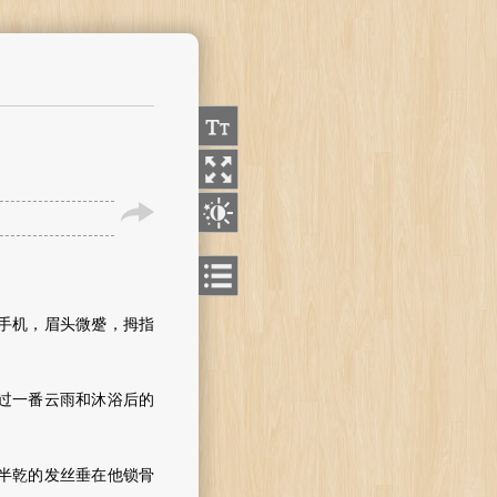
手机，眉头微蹙，拇指
过一番云雨和沐浴后的
半乾的发丝垂在他锁骨