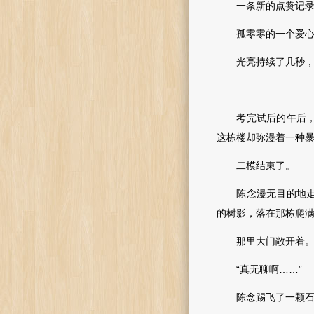
一条新的点赞记录
孤零零的一个爱心表
光亮持续了几秒，随
......
考完试后的午后，空
这栋楼却弥漫着一种
二模结束了。
陈念漫无目的地走在
的树影，落在那栋爬
那里大门敞开着
“真无聊啊……”
陈念踢飞了一颗石