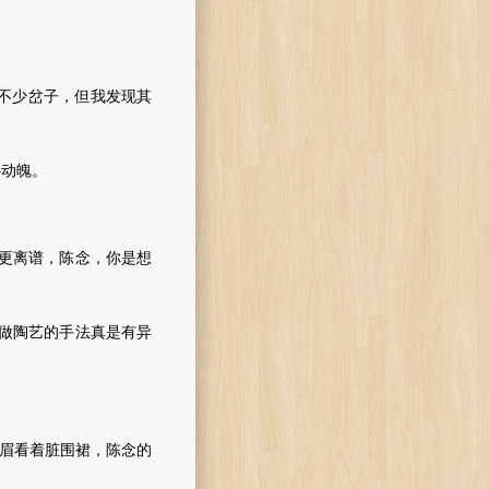
不少岔子，但我发现其
动魄。
张更离谱，陈念，你是想
做陶艺的手法真是有异
眉看着脏围裙，陈念的