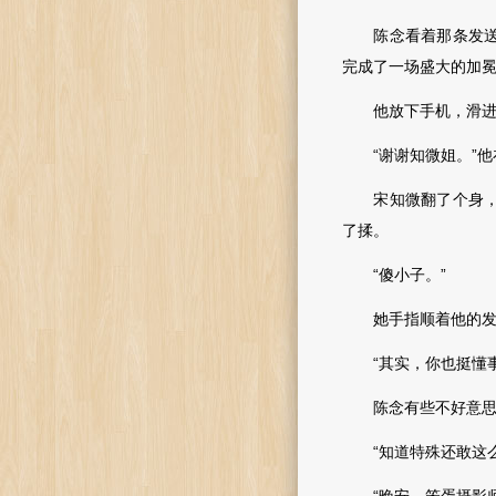
陈念看着那条发送出
完成了一场盛大的加
他放下手机，滑进被
“谢谢知微姐。”他
宋知微翻了个身，面
了揉。
“傻小子。”
她手指顺着他的发丝
“其实，你也挺懂事的
陈念有些不好意思地
“知道特殊还敢这么