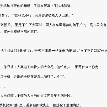
练地打开他的相册，手指在屏幕上飞快地筛选。
了。” “这张也不行，背景容易被熟人认出来。”
照片。 那是下午下大雨时，两人在车里等待时随手拍的。照片里没有
旁。窗外是模糊不清的霓虹。
把手机递回到他面前，语气里带着一丝无奈的宠溺，“文案不许乱写什么‘
像只被主人奖励了肉骨头的大金毛，连忙点头：“那写什么？你定！”
手机，纤细的手指在键盘上敲打了几个字。
。」
自然懂，不懂的人只当他是文艺青年无病呻吟。
手机扔回
他怀里，重新躺回枕头上，拉过被子盖住肩膀。