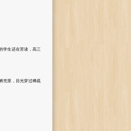
的学生还在苦读，高三
裤兜里，目光穿过稀疏