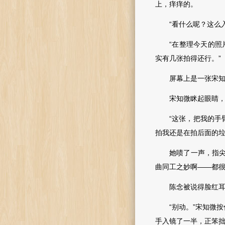
上，痒痒的。
“看什么呢？这么入
“在整理今天的照片
实有几张拍得还行。”
屏幕上是一张宋知微
宋知微眯起眼睛
“这张，把我的手臂拍
拍我还是在拍后面的垃
她啧了一声，指尖戳
曲同工之妙啊——都很
陈念被说得脸红耳赤
“别动。”宋知微按
手入镜了一半，正笨