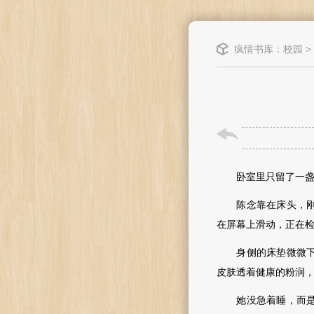
疯情书库
：
校园
>
卧室里只留了一盏暖
陈念靠在床头，刚洗
在屏幕上滑动，正在检
身侧的床垫微微下陷
皮肤透着健康的粉润
她没急着睡，而是像