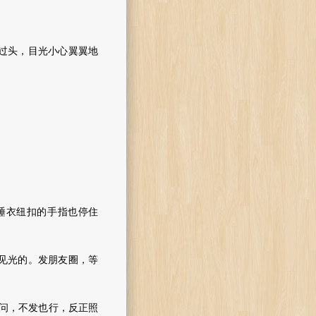
过头，目光小心翼翼地
睡衣纽扣的手指也停住
见光的。发朋友圈，等
问，不发也行，反正照