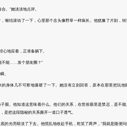
合。”她淡淡地点评。
喉结滚动了一下，心里那个念头像野草一样疯长。他犹豫了片刻，转
经心地应着，正准备躺下。
不能……发个朋友圈？”
瞬
。
身体几不可察地僵硬了一下。她没有立刻回答，原本在那里把玩他
眼。他知道这意味着什么。他们的关系，在世俗眼里是禁忌，是不能
探，是把这段隐秘的关系撕开一道口子透气。
的光亮暗淡了下去。他慌乱地收起手机，乾笑了两声，“我就是随便问