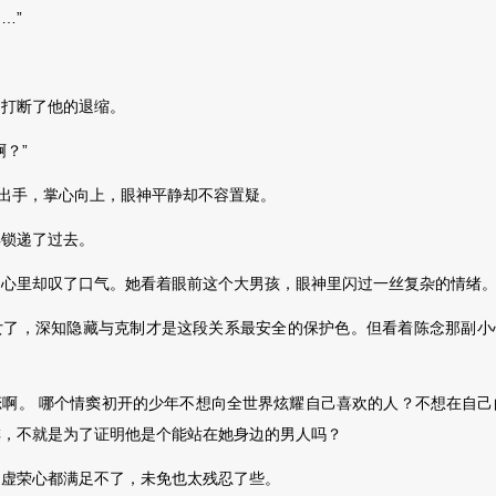
…”
打断了他的退缩。
？”
出手，掌心向上，眼神平静却不容置疑。
锁递了过去。
里却叹了口气。她看着眼前这个大男孩，眼神里闪过一丝复杂的情绪
，深知隐藏与克制才是这段关系最安全的保护色。但看着陈念那副小
。 哪个情窦初开的少年不想
向全世界炫耀自己喜欢的人？不想在自己
排，不就是为了证明他是个能站在她身边的男人吗？
荣心都满足不了，未免也太残忍了些。