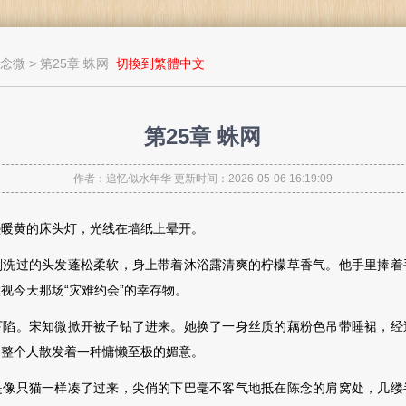
念微
> 第25章 蛛网
切換到繁體中文
第25章 蛛网
作者：追忆似水年华 更新时间：2026-05-06 16:19:09
黄的床头灯，光线在墙纸上晕开。
过的头发蓬松柔软，身上带着沐浴露清爽的柠檬草香气。他手里捧着
视今天那场“灾难约会”的幸存物。
。宋知微掀开被子钻了进来。她换了一身丝质的藕粉色吊带睡裙，经
，整个人散发着一种慵懒至极的媚意。
只猫一样凑了过来，尖俏的下巴毫不客气地抵在陈念的肩窝处，几缕