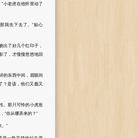
”小老虎在他怀里动了
那我先下去了。”贴心
挠出了好几个红印子，
影了，才慢慢悠悠地回
碎的东西中间，眉眼间
了？是该，他们又蠢又
性。那只可怜的小虎崽
“你从哪弄来的？”
。”