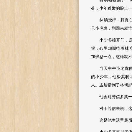
林螭狠狠踹了一脚
处，少年稚嫩的脸上
林螭觉得一颗真心简
只小虎崽，刚回来就
小少爷撞开门，居高
恨，心里却期待着林
加残忍一点，这样就
当天中午小老虎便又
的小少年，他极其聪
人。孟居猜到了林螭
他会对芳信多笑一笑
对于芳信来说，这
这是他生活里最后