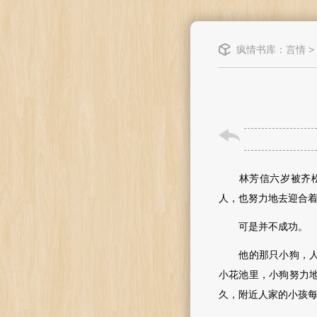
疯情书库
：
言情
>
林芳信六岁被齐松月
人，也努力地去迎合
可是并不成功。
他的那只小狗，人世
小花池里，小狗努力
久，附近人家的小孩