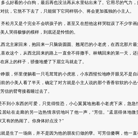
么好看的小白狗，最后再也没法再从水里钻出来了。它用尽的气力，
相对抗，它熬不下去了，只能留
下它同样弱小、将会更加孤独的小主人。
松月又是个完全不会哄孩子的，甚至又在想他这样哭耽误了不少学画
小美人哭得极惨的模样，到底还是怜惜的。
北主家回来，抱回来一只脑袋圆圆、翘尾巴的小老虎，在西北那片最
只喜欢这个，从西北回来的路上一直舍不得撒手。林螭回来的第一天，还
躺在床上的样子，骄傲地蹙了下眉立马就走了。
眼，怀里便躺着一只毛茸茸的小虎崽，小东西惺忪地睁开眼见不是自
面前的小美人看了半天，确定了对方就是小主人说的那个香香软软的小怂
在芳信的臂弯接着睡过去了。
受不到小东西的可爱，只觉得惶恐，小心翼翼地抱着小老虎下床，急急
孟居站在走廊的另一边热情亲切地叫了他一声，“芳信。”孟居得体地微
家又有的热闹了。你身体好点没？”
是生了一场病，并不是因为他的朋友们做的孽。可芳信傻啊，他一直