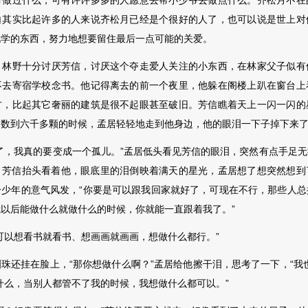
过什么，可有许许多多的人愿意去帮小少爷去做点什么。齐松月不在
白其实比起许多的人来说齐松月已经是个很好的人了，也可以说是世上对
他学的东西，努力地想要留住最后一点可能的关爱。
野十分讨厌芳信，讨厌这个夺走爱人关注的小东西，在林家父子似有
不去寄宿学校念书。他记得离去的前一个夜里，他躲在阁楼上趴在窗台上
方，比起其它奢丽的建筑是很不起眼甚至破旧。芳信瞧着天上一闪一闪的
，数到六千多颗的时候，孟居轻轻地走到他身边，他的眼泪一下子掉下来
，我真的要变成一个孤儿。”孟居低头看见芳信的眼泪，突然有点手足无
。芳信抬头看着他，眼底里的泪倒映着满天的星光，孟
居想了想突然想到
分少年的意气风发，“你要是可以跟我回家就好了，可现在不行，那些人总
以后能做什么就做什么的时候，你就能一直跟着我了。”
以想看书就看书、想画画就画画，想做什么都行。”
还挂在脸上，“那你想做什么啊？”孟居给他擦干泪，思考了一下，“我也
什么，当别人都管不了我的时候，我想做什么都可以。”