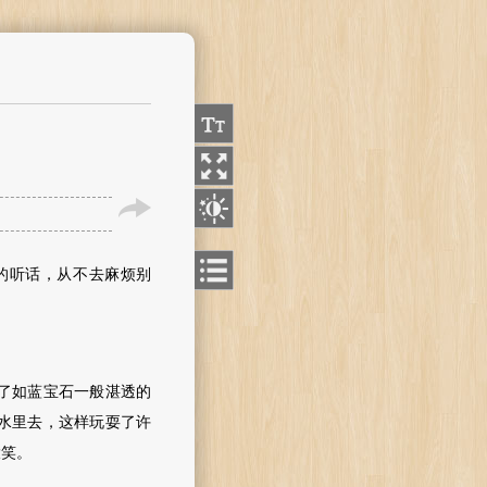
的听话，从不去麻烦别
了如蓝宝石一般湛透的
水里去，这样玩耍了许
大笑。