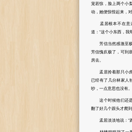
宠若惊，脸上两个小
动，她便惊惶起来，对
孟居根本不在意这些
道：“这个小东西，我
芳信当然感激至极，
芳信愧疚极了，可到
房去。
孟居拎着那只小虎崽
已经有了几分林家人
吵，一点意思也没有。
这个时候他们还是十
翻了好几个跟头才爬到
孟居淡淡地说：“跑