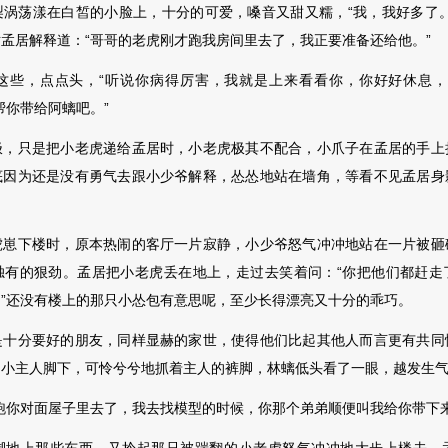
梨涡荡漾在白皙的小脸上，十分的可爱，嗓音又甜又糯，“我，我好多了。
孟居解释道：“哥哥的老虎刚才跑我房间里去了，我正要准备还给他。”
，点点头，“听说你病得厉害，我就是上来看看你，你好好休息，
帮
你带给阿螭吧。”
只是把小老虎递给孟居时，小老虎极其不配合，小爪子在孟居的手上
底因为还是没有勇气去跟小少爷解释，怂怂地站在墙角，等看不见孟居身
下楼时，原本热闹的客厅一片寂静，小少爷怒气冲冲地站在一片被砸
独有的狠劲。孟居把小老虎丢在地上，走过去笑着问：“你把他们都赶走
”还没有楼上的那只小怂包有意思呢，至少长得漂亮又十分的乖巧。
分要好的朋友，同样显赫的家世，使得他们比起其他人而言更有共同
小主人脚下，可怜兮兮地抓着主人的裤脚，林螭低头看了一眼，越发生气，
你对面屋子里去了，我去找模型的时候，你那个弟弟顺便叫我给你带下来