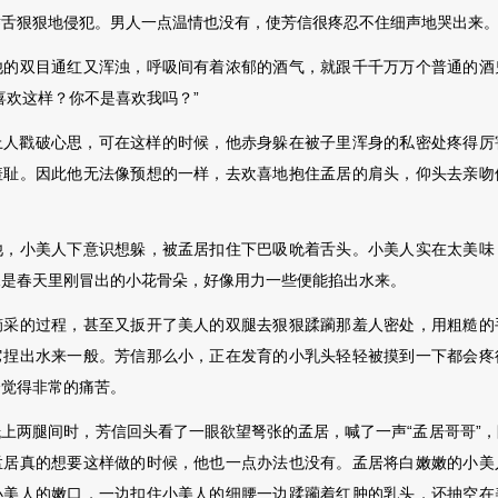
唇舌狠狠地侵犯。男人一点温情也没有，使芳信很疼忍不住细声地哭出来
双目通红又浑浊，呼吸间有着浓郁的酒气，就跟千千万万个普通的酒
喜欢这样？你不是喜欢我吗？”
人戳破心思
，可在这样的时候，他赤身躲在被子里浑身的私密处疼得厉
羞耻。因此他无法像预想的一样，去欢喜地抱住孟居的肩头，仰头去亲吻
小美人下意识想躲，被孟居扣住下巴吸吮着舌头。小美人实在太美味
像是春天里刚冒出的小花骨朵，好像用力一些便能掐出水来。
的过程，甚至又扳开了美人的双腿去狠狠蹂躏那羞人密处，用粗糙的
它捏出水来一般。芳信那么小，正在发育的小乳头轻轻被摸到一下都会疼
会觉得非常的痛苦。
两腿间时，芳信回头看了一眼欲望弩张的孟居，喊了一声“孟居哥哥
”
孟居真的想要这样做的时候，他也一点办法也没有。孟居将白嫩嫩的小美
小美人的嫩口，一边扣住小美人的细腰一边蹂躏着红肿的乳头，还抽空在