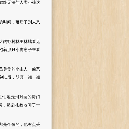
始终无法与人类小孩这
的时间，落后了别人又
大的野树林里林螭看见
抱着那只小虎崽子来看
己尊贵的小主人，凶恶
包以后，胡须一翘一翘
忙忙地走到对面的房门
笑，然后礼貌地问了一
都是个傻的，他有点受