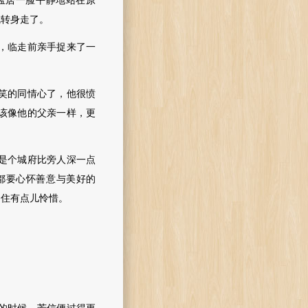
孟居一脸平静地站在原
就转身走了。
，临走前亲手捉来了一
笑的同情心了，他很愤
该像他的父亲一样，更
是个城府比旁人深一点
都要心怀善意与美好的
不住有点儿怜惜。