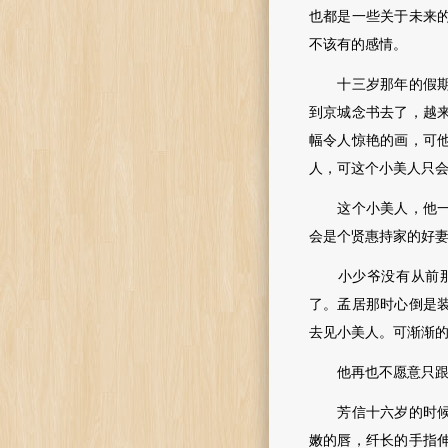
也都是一些关于未来
不该有的感情。
十三岁那年的假期他
到京城念书去了，越
幅令人惊艳的画，可
人，可这个小美人只
这个小美人，他一直
会是
个贤惠持家的好
小少爷没有从前那么
了。孟居那时心倒是
去见小美人。可渐渐
他再也不愿意只跟小
芳信十六岁的时候，
嫩的唇，纤长的手指