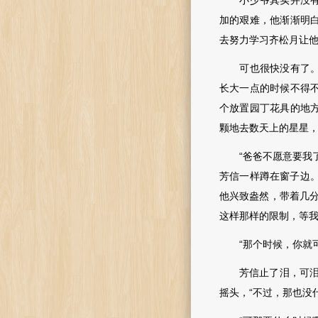
小少爷其实并没有做
加的艰难，他渐渐明
去努力学习齐松月让
可也很快没有了。林
长大一点的时候不得
个放置园丁花具的地
颗地去数天上的星星
“爸爸不愿意要我了
芳信一样蹲在窗子边
他兴致盎然，带着几
这样那样的限制，等我
“那个时候，你就可
芳信止了泪，可泪珠
摇头，“不过，那也没