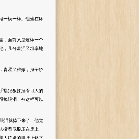
。
鬼一模一样。他坐在床
害，面前又是这样一个
他，几分羞涩又坦率地
，青涩又稚嫩，身子娇
手指狠狠揉捏着可人的
得掉眼泪，被这样可以
，眼泪就掉下来了。他觉
人撅着屁股压在床上，
美人娇嫩的肌肤上烙下