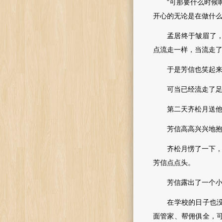
“可那要什么时候啊
开心的无论是在做什
孟居终于皱眉了，“
点流走一样，当流走了
于是芳信也笑起来，
可当已经流走了足够
第二天齐松月送他出
芳信高高兴兴地抱住
齐松月愣了一下，笑
芳信点点头。
芳信露出了一个小
在学校的日子也没有
面管家、帮佣俱全，