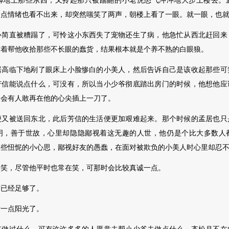
地上那些东西，又拎起那只被踹翻的小老虎
怒气冲冲地大步上楼去。
一点情绪也看不出来，却突然嗤笑了两声，朝楼上看了一眼。就一眼，也
直被糟蹋了，可怜这小东西失了宠物还生了病，他急忙从西北赶回来
忙着帮他收拾那些不长眼的蠢货，结果根本就是个养不熟的白眼狼。
临下地剐了眼床上小脸惨白的小美人，然后告诉自己是该收起那些可
芳信能说点什么，可没有，所以当小少爷彻底踏出房门的时候，他想他应
不会有人敢再在他的心尖插上一刀了。
被送回东北，此后芳信的生活便更加艰难起来。那个时候的孟居也只
明，善于世故，心里却隐隐鄙视着这无趣的人世，他仍是个比大多数人
那些忸怩的小心思，鄙视好友的愚蠢，在面对被欺负的小美人时心里却忍
，尽管他平时也常在笑，可那时会比较
真诚一点。
已经足够了。
一点阳光了。