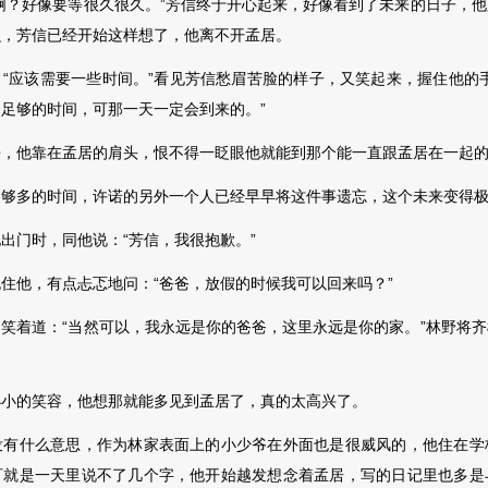
？好像要等很久很久。”芳信终于开心起来，好像看到了未来的日子，他
么，芳信已经开始这样想了，他离
不开孟居。
应该需要一些时间。”看见芳信愁眉苦脸的样子，又笑起来，握住他的手
足够的时间，可那一天一定会到来的。”
他靠在孟居的肩头，恨不得一眨眼他就能到那个能一直跟孟居在一起的
多的时间，许诺的另外一个人已经早早将这件事遗忘，这个未来变得极
门时，同他说：“芳信，我很抱歉。”
他，有点忐忑地问：“爸爸，放假的时候我可以回来吗？”
着道：“当然可以，我永远是你的爸爸，这里永远是你的家。”林野将齐
小的笑容，他想那就能多
见到孟居了，真的太高兴了。
什么意思，作为林家表面上的小少爷在外面也是很威风的，他住在学
可就是一天里说不了几个字，他开始越发想念着孟居，写的日记里也多是