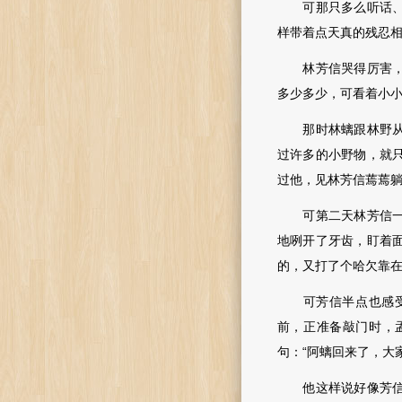
可那只多么听话、多
样带着点天真的残忍
林芳信哭得厉害，齐
多少多少，可看着小
那时林螭跟林野从西
过许多的小野物，就
过他，见林芳信蔫蔫
可第二天林芳信一睁
地咧开了牙齿，盯着
的，又打了个哈欠靠
可芳
信半点也感
前，正准备敲门时，
句：“阿螭回来了，大
他这样说好像芳信就