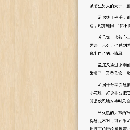
被陌生男人的大手、
孟居终于停手，他的
边，诧异地问：“你不
芳信第一次被心上
孟居，只会让他感到
说出自己的小情思。
孟居又凑过来亲他，
嫩极了，又香又软，
孟居十分享受这摘采
小花珠，好像非要把
算是残忍地对待时只
当火热的大东西抵上
得这是不对，可如果
用胯下的巨物摩擦着