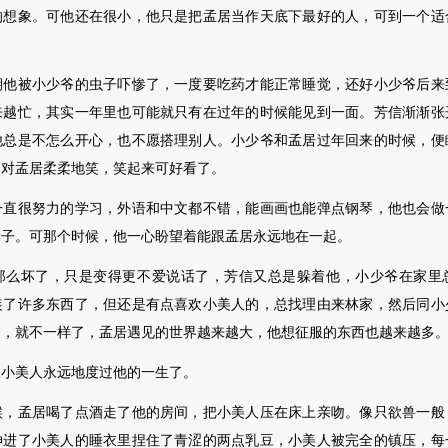
的想象。可他还在很小，他只是把孟居当作天底下最好的人，可到一个适
被小少爷的虫子吓惨了，一度要吃药才能正常睡觉，还好小少爷后来
来越忙，其实一年里也可能就只有在过年的时候能见到一面。芳信渐渐张
他总是不怎么开心，也不愿搭理别人。小少爷和孟居过年回来的时候，便
会对孟居柔柔地笑，笑起来可好看了。
很努力的学习，外语和中文都不错，能画画也能弹点钢琴，他也会做
妻子。可那个时候，他一心盼望着能跟孟居永远地在一起。
坏了，只是变得更不爱说话了，芳信又总是躲着他，小少爷在家里
装了许多东西了，但还是有点喜欢小美人的，总找理由来林家，然后同小
的，就不一样了，孟居遇见的世界越来越大，他想征服的东西也越来越多
美人永远地度过他的一生了。
孟居喝了点酒走了他的房间，把小美人压在床上亲吻。像只欲兽一般
伸进了小美人的睡衣里捏住了青涩的两点乳豆，小美人被完全的镇压，每