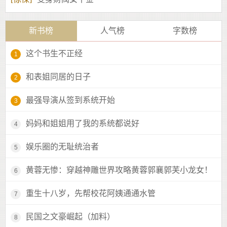
新书榜
人气榜
字数榜
这个书生不正经
1
和表姐同居的日子
2
最强导演从签到系统开始
3
妈妈和姐姐用了我的系统都说好
4
娱乐圈的无耻统治者
5
黄蓉无惨：穿越神雕世界攻略黄蓉郭襄郭芙小龙女！
6
重生十八岁，先帮校花阿姨通通水管
7
民国之文豪崛起（加料）
8